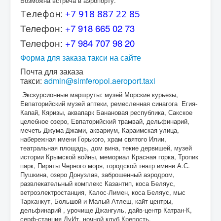
Возможна встреча в аэропорту.
Телефон:
+7 918 887 22 85
Телефон:
+7 918 665 02 73
Телефон:
+7 984 707 98 20
Форма для заказа такси на сайте
Почта для заказа
такси:
admin@simferopol.aeroport.taxi
Экскурсионные маршруты: музей Морские курьезы,
Евпаторийский музей аптеки, ремесленная синагога Егия-
Капай, Кяризы, аквапарк Банановая республика, Сакское
целебное озеро, Евпаторийский трамвай, дельфинарий,
мечеть Джума-Джами, аквариум, Караимская улица,
набережная имени Горького, храм святого Илии,
театральная площадь, дом вина, текие дервишей, музей
истории Крымской войны, мемориал Красная горка, Тропик
парк, Пираты Черного моря, городской театр имени А.С.
Пушкина, озеро Донузлав, заброшенный аэродром,
развлекательный комплекс Казантип, коса Беляус,
ветроэлектростанция, Калос-Лимен, коса Беляус, мыс
Тарханкут, Большой и Малый Атлеш, кайт центры,
дельфинарий , урочище Джангуль, дайв-центр Катран-К,
серф-станция ДуИт, ночной клуб Крепость.