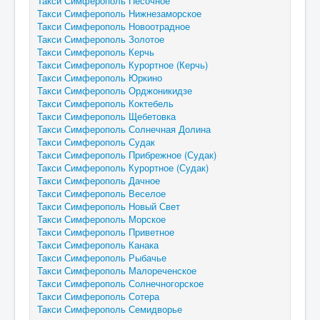
Такси Симферополь Песочное
Такси Симферополь Нижнезаморское
Такси Симферополь Новоотрадное
Такси Симферополь Золотое
Такси Симферополь Керчь
Такси Симферополь Курортное (Керчь)
Такси Симферополь Юркино
Такси Симферополь Орджоникидзе
Такси Симферополь Коктебель
Такси Симферополь Щебетовка
Такси Симферополь Солнечная Долина
Такси Симферополь Судак
Такси Симферополь Прибрежное (Судак)
Такси Симферополь Курортное (Судак)
Такси Симферополь Дачное
Такси Симферополь Веселое
Такси Симферополь Новый Свет
Такси Симферополь Морское
Такси Симферополь Приветное
Такси Симферополь Канака
Такси Симферополь Рыбачье
Такси Симферополь Малореченское
Такси Симферополь Солнечногорское
Такси Симферополь Сотера
Такси Симферополь Семидворье