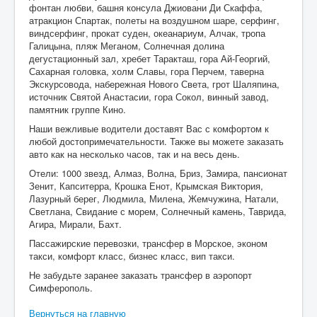
фонтан любви, башня консула Джиовани Ди Скаффа,
атракцион Спартак, полеты на воздушном шаре, серфинг,
виндсерфинг, прокат суден, океанариум, Алчак, тропа
Галицына, пляж Меганом, Солнечная долина
дегустационный зал, хребет Таракташ, гора Ай-Георгий,
Сахарная головка, холм Славы, гора Перчем, таверна
Экскурсовода, набережная Нового Света, грот Шаляпина,
источник Святой Анастасии, гора Сокол, винный завод,
памятник группе Кино.
Наши вежливые водители доставят Вас с комфортом к
любой достопримечательности. Также вы можете заказать
авто как на несколько часов, так и на весь день.
Отели: 1000 звезд, Алмаз, Волна, Бриз, Замира, пансионат
Зенит, Капситерра, Крошка Енот, Крымская Виктория,
Лазурный берег, Людмила, Милена, Жемчужина, Натали,
Светлана, Свидание с морем, Солнечный камень, Таврида,
Агира, Мирали, Бахт.
Пассажирские перевозки, трансфер в Морское, эконом
такси, комфорт класс, бизнес класс, вип такси.
Не забудьте заранее заказать трансфер в аэропорт
Симферополь.
Вернуться на главную