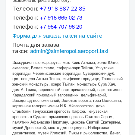
Возможна встреча в аэропорту.
Телефон:
+7 918 887 22 85
Телефон:
+7 918 665 02 73
Телефон:
+7 984 707 98 20
Форма для заказа такси на сайте
Почта для заказа
такси:
admin@simferopol.aeroport.taxi
Экскурсионные маршруты: мыс Киик-Атлама, холм Юнге,
аквапарк, Белая скала, сафари-парк Тайган, Ускутские
водопады, Черемисовские водопады, Суворовский дуб,
грот-пещера Алтын-Тешик, скифское городище, Топловский
женский монастырь, озеро Тайган, монастырь Сурб Хач,
дом А. Грина, веревочный парк приключений, парк антилоп,
Карадагский природный заповедник, дельфинарий,
Звездопад воспоминаний, Золотые ворота, гора Волошина,
картинная галерея имени И.К. Айвазовского, дача
Стамболи, Генуэзская крепость Каффа, Генуэзская
крепость в Судаке, армянская церковь Святого Сергия,
памятник Афанасию Никитину, церковь Святой Екатерины,
музей Древностей, место для поцелуев, Набережная
десантников, музей Иллюзий, Рыбы и рыболовства, Денег,