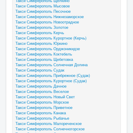
Такси Симферополь Щелкино
Такси Симферополь Мысовое
Такси Симферополь Песочное
Такси Симферополь Нижнезаморское
Такси Симферополь Новоотрадное
Такси Симферополь Золотое
Такси Симферополь Керчь
Такси Симферополь Курортное (Керчь)
Такси Симферополь Юркино
Такси Симферополь Орджоникидзе
Такси Симферополь Коктебель
Такси Симферополь Щебетовка
Такси Симферополь Солнечная Долина
Такси Симферополь Судак
Такси Симферополь Прибрежное (Судак)
Такси Симферополь Курортное (Судак)
Такси Симферополь Дачное
Такси Симферополь Веселое
Такси Симферополь Новый Свет
Такси Симферополь Морское
Такси Симферополь Приветное
Такси Симферополь Канака
Такси Симферополь Рыбачье
Такси Симферополь Малореченское
Такси Симферополь Солнечногорское