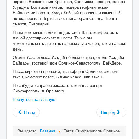
церковь Воскресения Христова, Скельская пещера, каньон
Узунджа, Большой каньон, пещера геофизическая,
Байдарские ворота, Кучук-Койский оползень и каменный
поток, перевал Чертова лестница, храм Солнца, Бочка
смерти, Пивоварня.
Наши вежливые водители доставят Вас с комфортом к
любой достопримечательности. Также вы
можете заказать авто как на несколько часов, так и на весь
день.
Отели: база отдыха Усадьба белый остров, отель Усадьба
Байдары, гостевой дом Орлиное-Севастополь, Бай-Дере.
Пассажирские перевозки, трансфер в Орлиное, эконом
такси, комфорт класс, бизнес класс, вип такси.
Не забудьте заранее заказать такси в аэропорт
Симферополь из Орлиного.
Вернуться на главную
Назад
Вперёд
Вы здесь:
Главная
Такси Симферополь Орлиное