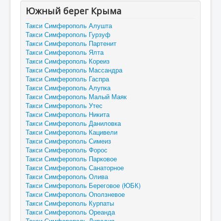
Южный берег Крыма
Такси Симферополь Алушта
Такси Симферополь Гурзуф
Такси Симферополь Партенит
Такси Симферополь Ялта
Такси Симферополь Кореиз
Такси Симферополь Массандра
Такси Симферополь Гаспра
Такси Симферополь Алупка
Такси Симферополь Малый Маяк
Такси Симферополь Утес
Такси Симферополь Никита
Такси Симферополь Даниловка
Такси Симферополь Кацивели
Такси Симферополь Симеиз
Такси Симферополь Форос
Такси Симферополь Парковое
Такси Симферополь Санаторное
Такси Симферополь Олива
Такси Симферополь Береговое (ЮБК)
Такси Симферополь Оползневое
Такси Симферополь Курпаты
Такси Симферополь Ореанда
Такси Симферополь Ливадия