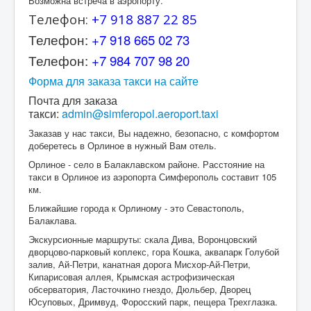
Возможна встреча в аэропорту.
Телефон:
+7 918 887 22 85
Телефон:
+7 918 665 02 73
Телефон:
+7 984 707 98 20
Форма для заказа такси на сайте
Почта для заказа
такси:
admin@simferopol.aeroport.taxi
Заказав у нас такси, Вы надежно, безопасно, с комфортом
доберетесь в Орлиное в нужный Вам отель.
Орлиное - село в Балаклавском районе. Расстояние на
такси в Орлиное из аэропорта Симферополь составит 105
км.
Ближайшие города к Орлиному - это Севастополь,
Балаклава.
Экскурсионные маршруты: скала Дива, Воронцовский
дворцово-парковый коплекс, гора Кошка, аквапарк Голубой
залив, Ай-Петри, канатная дорога Мисхор-Ай-Петри,
Кипарисовая аллея, Крымская астрофизическая
обсерватория, Ласточкино гнездо, Дюльбер, Дворец
Юсуповых, Дримвуд, Форосский парк, пещера Трехглазка.